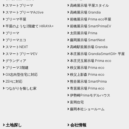
スマートプリーマ
高崎展示場 平屋スタイル
スマートプリーマActive
高崎展示場 Grandia
プリーマ平屋
前橋展示場 Prima eco平屋
平屋のような2階建て HIRAYA+
前橋展示場 SmartPrimaEV
プリーマ
太田展示場 Prima
プリーマエコ
藤岡展示場 SmartNext
スマートNEXT
高崎駅前展示場 Grandia
スマートプリーマEV
本庄展示場 GrandiaSmartGX+ 平屋
グランディア
本庄児玉展示場 Prima eco
プリーマ3階建
秩父展示場 Prima eco
GX志向型住宅に対応
秩父上影森 Prima eco
ZEHに対応
熊谷展示場 SmartPrima
つながりを愉しむ家
寄居展示場 Prima eco
伊勢崎Primaモデルハウス
富岡住宅
藤岡本社ショールーム
土地探し
会社情報