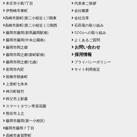
本庄市小島1丁目
代表者ご挨拶
伊勢崎市東町
会社概要
高崎市新町(第二小校近く)1期東
会社沿革
高崎市新町(第二小校近く)2期西
石田屋の取り組み
藤岡市藤岡(群馬藤岡駅南)
SDGsへの取り組み
藤岡市藤岡(中央公園南）
よくあるご質問
お問い合わせ
藤岡市岡之郷
採用情報
藤岡市岡之郷(新町駅南)
藤岡市岡之郷(七曲)
プライバシーポリシー
富岡市内匠
サイト利用規定
前橋市朝倉町
上里町七本木
神川町植竹
秩父市上影森
スマートタウン寄居花園
熊谷市上之
藤岡市藤岡(第一小校区)
藤岡市藤岡７丁目
高崎市倉賀野町