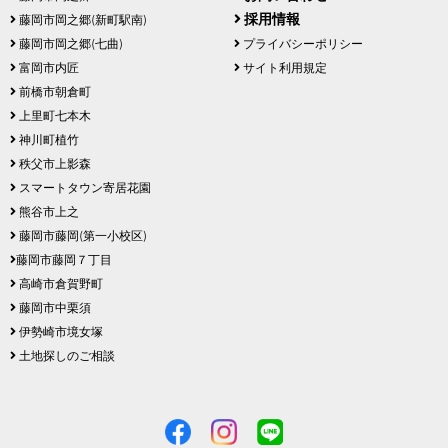
採用情報
藤岡市岡之郷(新町駅南)
藤岡市岡之郷(七曲)
プライバシーポリシー
富岡市内匠
サイト利用規定
前橋市朝倉町
上里町七本木
神川町植竹
秩父市上影森
スマートタウン寄居花園
熊谷市上之
藤岡市藤岡(第一小校区)
藤岡市藤岡７丁目
高崎市倉賀野町
藤岡市中栗須
伊勢崎市境女塚
土地探しのご相談