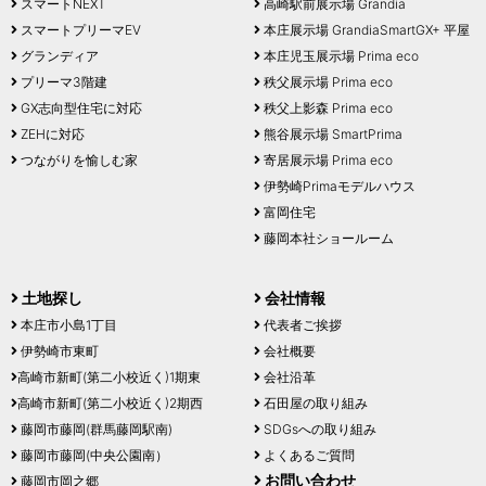
スマートNEXT
高崎駅前展示場 Grandia
スマートプリーマEV
本庄展示場 GrandiaSmartGX+ 平屋
グランディア
本庄児玉展示場 Prima eco
プリーマ3階建
秩父展示場 Prima eco
GX志向型住宅に対応
秩父上影森 Prima eco
ZEHに対応
熊谷展示場 SmartPrima
つながりを愉しむ家
寄居展示場 Prima eco
伊勢崎Primaモデルハウス
富岡住宅
藤岡本社ショールーム
土地探し
会社情報
本庄市小島1丁目
代表者ご挨拶
伊勢崎市東町
会社概要
高崎市新町(第二小校近く)1期東
会社沿革
高崎市新町(第二小校近く)2期西
石田屋の取り組み
藤岡市藤岡(群馬藤岡駅南)
SDGsへの取り組み
藤岡市藤岡(中央公園南）
よくあるご質問
お問い合わせ
藤岡市岡之郷