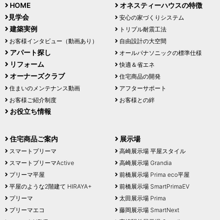
HOME
オネスティーハウスの特徴
見学会
安心の家づくりシステム
建築実例
トリプル耐震工法
お客様インタビュー（動画あり）
自由設計の大空間
アパート探し
オールパナソニックの標準仕様
リフォーム
快適＆省エネ
オーナーズクラブ
住宅商品の開発
住まいのメンテナンス動画
アフターサポート
お客様ご紹介制度
お客様との絆
お役立ち情報
住宅商品ご案内
展示場
スマートプリーマ
高崎展示場 平屋スタイル
スマートプリーマActive
高崎展示場 Grandia
プリーマ平屋
前橋展示場 Prima eco平屋
平屋のような2階建て HIRAYA+
前橋展示場 SmartPrimaEV
プリーマ
太田展示場 Prima
プリーマエコ
藤岡展示場 SmartNext