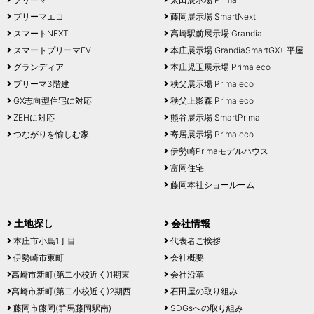
プリーマエコ
藤岡展示場 SmartNext
スマートNEXT
高崎駅前展示場 Grandia
スマートプリーマEV
本庄展示場 GrandiaSmartGX+ 平屋
グランディア
本庄児玉展示場 Prima eco
プリーマ3階建
秩父展示場 Prima eco
GX志向型住宅に対応
秩父上影森 Prima eco
ZEHに対応
熊谷展示場 SmartPrima
つながりを愉しむ家
寄居展示場 Prima eco
伊勢崎Primaモデルハウス
富岡住宅
藤岡本社ショールーム
土地探し
会社情報
本庄市小島1丁目
代表者ご挨拶
伊勢崎市東町
会社概要
高崎市新町(第二小校近く)1期東
会社沿革
高崎市新町(第二小校近く)2期西
石田屋の取り組み
藤岡市藤岡(群馬藤岡駅南)
SDGsへの取り組み