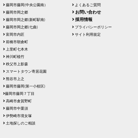
藤岡市藤岡(中央公園南）
よくあるご質問
お問い合わせ
藤岡市岡之郷
採用情報
藤岡市岡之郷(新町駅南)
藤岡市岡之郷(七曲)
プライバシーポリシー
富岡市内匠
サイト利用規定
前橋市朝倉町
上里町七本木
神川町植竹
秩父市上影森
スマートタウン寄居花園
熊谷市上之
藤岡市藤岡(第一小校区)
藤岡市藤岡７丁目
高崎市倉賀野町
藤岡市中栗須
伊勢崎市境女塚
土地探しのご相談