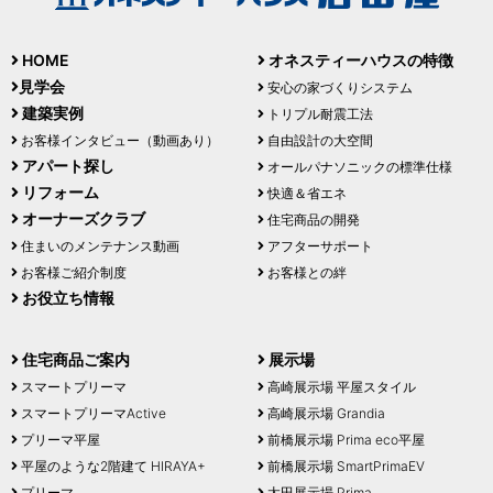
HOME
オネスティーハウスの特徴
見学会
安心の家づくりシステム
建築実例
トリプル耐震工法
お客様インタビュー（動画あり）
自由設計の大空間
アパート探し
オールパナソニックの標準仕様
リフォーム
快適＆省エネ
オーナーズクラブ
住宅商品の開発
住まいのメンテナンス動画
アフターサポート
お客様ご紹介制度
お客様との絆
お役立ち情報
住宅商品ご案内
展示場
スマートプリーマ
高崎展示場 平屋スタイル
スマートプリーマActive
高崎展示場 Grandia
プリーマ平屋
前橋展示場 Prima eco平屋
平屋のような2階建て HIRAYA+
前橋展示場 SmartPrimaEV
プリーマ
太田展示場 Prima