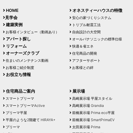
HOME
オネスティーハウスの特徴
見学会
安心の家づくりシステム
建築実例
トリプル耐震工法
お客様インタビュー（動画あり）
自由設計の大空間
アパート探し
オールパナソニックの標準仕様
リフォーム
快適＆省エネ
オーナーズクラブ
住宅商品の開発
住まいのメンテナンス動画
アフターサポート
お客様ご紹介制度
お客様との絆
お役立ち情報
住宅商品ご案内
展示場
スマートプリーマ
高崎展示場 平屋スタイル
スマートプリーマActive
高崎展示場 Grandia
プリーマ平屋
前橋展示場 Prima eco平屋
平屋のような2階建て HIRAYA+
前橋展示場 SmartPrimaEV
プリーマ
太田展示場 Prima