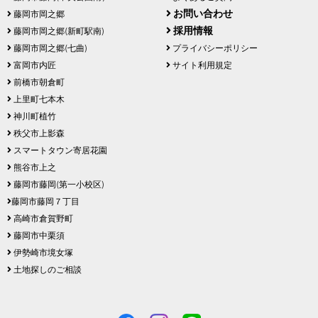
お問い合わせ
藤岡市岡之郷
採用情報
藤岡市岡之郷(新町駅南)
藤岡市岡之郷(七曲)
プライバシーポリシー
富岡市内匠
サイト利用規定
前橋市朝倉町
上里町七本木
神川町植竹
秩父市上影森
スマートタウン寄居花園
熊谷市上之
藤岡市藤岡(第一小校区)
藤岡市藤岡７丁目
高崎市倉賀野町
藤岡市中栗須
伊勢崎市境女塚
土地探しのご相談