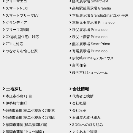
プリーマエコ
藤岡展示場 SmartNext
スマートNEXT
高崎駅前展示場 Grandia
スマートプリーマEV
本庄展示場 GrandiaSmartGX+ 平屋
グランディア
本庄児玉展示場 Prima eco
プリーマ3階建
秩父展示場 Prima eco
GX志向型住宅に対応
秩父上影森 Prima eco
ZEHに対応
熊谷展示場 SmartPrima
つながりを愉しむ家
寄居展示場 Prima eco
伊勢崎Primaモデルハウス
富岡住宅
藤岡本社ショールーム
土地探し
会社情報
本庄市小島1丁目
代表者ご挨拶
伊勢崎市東町
会社概要
高崎市新町(第二小校近く)1期東
会社沿革
高崎市新町(第二小校近く)2期西
石田屋の取り組み
藤岡市藤岡(群馬藤岡駅南)
SDGsへの取り組み
藤岡市藤岡(中央公園南）
よくあるご質問