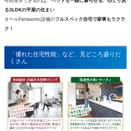
今回見学できるのは、
ペットも一緒に暮らせる、ゆとりあ
る3LDKの平屋の住まい
オールPanasonic設備の
フルスペック住宅で家事もラクラ
ク！
「優れた住宅性能」など、見どころ盛りだ
くさん