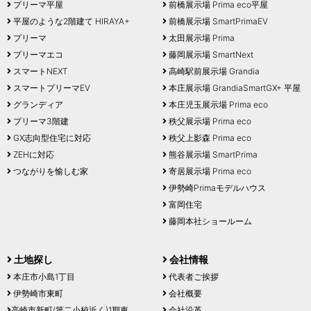
プリーマ平屋
前橋展示場 Prima eco平屋
平屋のような2階建て HIRAYA+
前橋展示場 SmartPrimaEV
プリーマ
太田展示場 Prima
プリーマエコ
藤岡展示場 SmartNext
スマートNEXT
高崎駅前展示場 Grandia
スマートプリーマEV
本庄展示場 GrandiaSmartGX+ 平屋
グランディア
本庄児玉展示場 Prima eco
プリーマ3階建
秩父展示場 Prima eco
GX志向型住宅に対応
秩父上影森 Prima eco
ZEHに対応
熊谷展示場 SmartPrima
つながりを愉しむ家
寄居展示場 Prima eco
伊勢崎Primaモデルハウス
富岡住宅
藤岡本社ショールーム
土地探し
会社情報
本庄市小島1丁目
代表者ご挨拶
伊勢崎市東町
会社概要
高崎市新町(第二小校近く)1期東
会社沿革