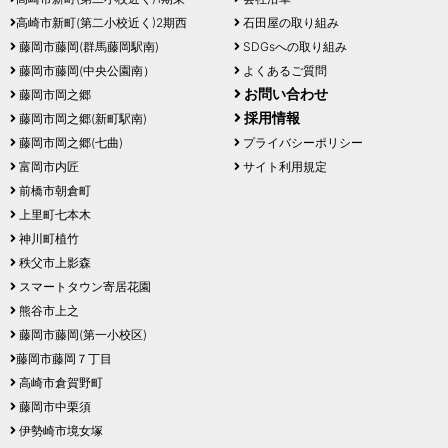
高崎市新町(第二小校近く)2期西
石田屋の取り組み
藤岡市藤岡(群馬藤岡駅南)
SDGsへの取り組み
藤岡市藤岡(中央公園南）
よくあるご質問
お問い合わせ
藤岡市岡之郷
採用情報
藤岡市岡之郷(新町駅南)
藤岡市岡之郷(七曲)
プライバシーポリシー
富岡市内匠
サイト利用規定
前橋市朝倉町
上里町七本木
神川町植竹
秩父市上影森
スマートタウン寄居花園
熊谷市上之
藤岡市藤岡(第一小校区)
藤岡市藤岡７丁目
高崎市倉賀野町
藤岡市中栗須
伊勢崎市境女塚