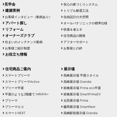
見学会
安心の家づくりシステム
建築実例
トリプル耐震工法
お客様インタビュー（動画あり）
自由設計の大空間
アパート探し
オールパナソニックの標準仕様
リフォーム
快適＆省エネ
オーナーズクラブ
住宅商品の開発
住まいのメンテナンス動画
アフターサポート
お客様ご紹介制度
お客様との絆
お役立ち情報
住宅商品ご案内
展示場
スマートプリーマ
高崎展示場 平屋スタイル
スマートプリーマActive
高崎展示場 Grandia
プリーマ平屋
前橋展示場 Prima eco平屋
平屋のような2階建て HIRAYA+
前橋展示場 SmartPrimaEV
プリーマ
太田展示場 Prima
プリーマエコ
藤岡展示場 SmartNext
スマートNEXT
高崎駅前展示場 Grandia