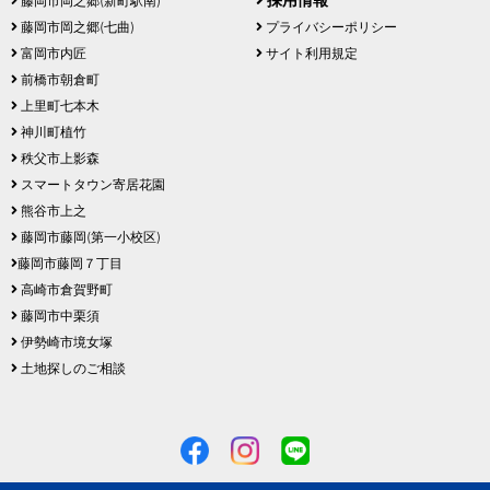
藤岡市岡之郷(新町駅南)
藤岡市岡之郷(七曲)
プライバシーポリシー
富岡市内匠
サイト利用規定
前橋市朝倉町
上里町七本木
神川町植竹
秩父市上影森
スマートタウン寄居花園
熊谷市上之
藤岡市藤岡(第一小校区)
藤岡市藤岡７丁目
高崎市倉賀野町
藤岡市中栗須
伊勢崎市境女塚
土地探しのご相談