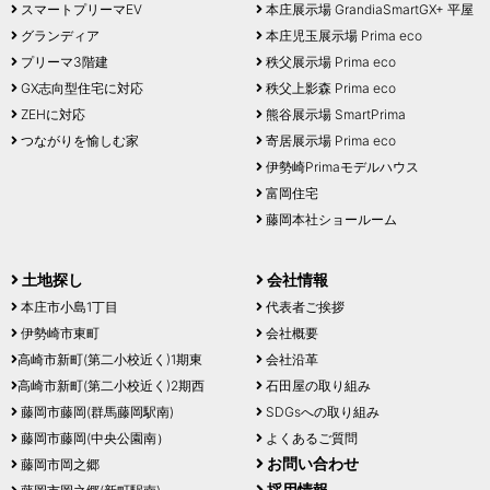
スマートプリーマEV
本庄展示場 GrandiaSmartGX+ 平屋
グランディア
本庄児玉展示場 Prima eco
プリーマ3階建
秩父展示場 Prima eco
GX志向型住宅に対応
秩父上影森 Prima eco
ZEHに対応
熊谷展示場 SmartPrima
つながりを愉しむ家
寄居展示場 Prima eco
伊勢崎Primaモデルハウス
富岡住宅
藤岡本社ショールーム
土地探し
会社情報
本庄市小島1丁目
代表者ご挨拶
伊勢崎市東町
会社概要
高崎市新町(第二小校近く)1期東
会社沿革
高崎市新町(第二小校近く)2期西
石田屋の取り組み
藤岡市藤岡(群馬藤岡駅南)
SDGsへの取り組み
藤岡市藤岡(中央公園南）
よくあるご質問
お問い合わせ
藤岡市岡之郷
採用情報