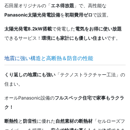
石田屋オリジナルの「
エネ得放題
」で、高性能な
Panasonic太陽光発電設備
を
初期費用ゼロ
で設置。
太陽光発電8.2kW搭載
で発電した
電気をお得に使い放題
できるサービス！
環境にも家計にも優しい住まい
です。
地震に強い構造と高断熱＆防音の性能
くり返しの地震にも強い
「テクノストラクチャー工法」の
住まい。
オールPanasonic設備の
フルスペック住宅で家事もラクラ
ク！
断熱性
と
防音性
に優れた
自然素材の断熱材
「セルローズフ