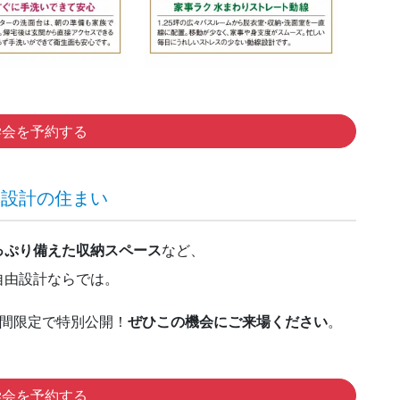
学会を予約する
由設計の住まい
っぷり備えた収納スペース
など、
自由設計ならでは。
日間限定で特別公開！
ぜひこの機会にご来場ください
。
学会を予約する