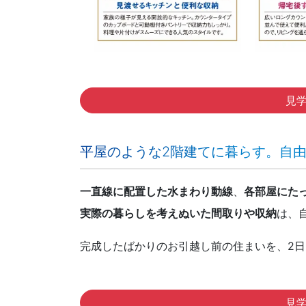
見
平屋のような2階建てに暮らす。自
一直線に配置した水まわり動線
、
各部屋にた
実際の暮らしを考えぬいた間取りや収納
は、
完成したばかりのお引越し前の住まいを、2
見