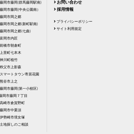
お問い合わせ
藤岡市藤岡(群馬藤岡駅南)
採用情報
藤岡市藤岡(中央公園南）
藤岡市岡之郷
プライバシーポリシー
藤岡市岡之郷(新町駅南)
サイト利用規定
藤岡市岡之郷(七曲)
富岡市内匠
前橋市朝倉町
上里町七本木
神川町植竹
秩父市上影森
スマートタウン寄居花園
熊谷市上之
藤岡市藤岡(第一小校区)
藤岡市藤岡７丁目
高崎市倉賀野町
藤岡市中栗須
伊勢崎市境女塚
土地探しのご相談