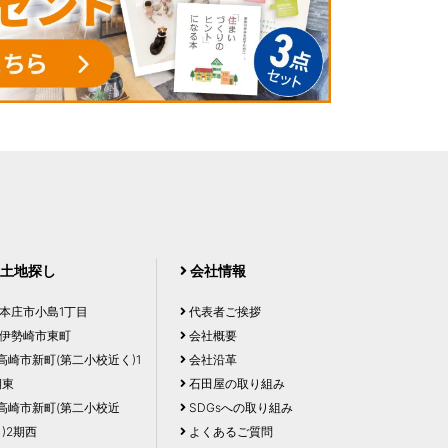
土地探し
会社情報
本庄市小島1丁目
代表者ご挨拶
伊勢崎市東町
会社概要
高崎市新町(第二小校近く)1
会社沿革
期東
石田屋の取り組み
高崎市新町(第二小校近
SDGsへの取り組み
)2期西
よくあるご質問