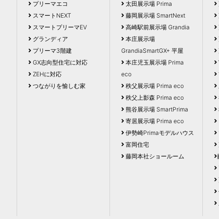
プリーマエコ
太田展示場 Prima
スマートNEXT
藤岡展示場 SmartNext
スマートプリーマEV
高崎駅前展示場 Grandia
グランディア
本庄展示場
プリーマ3階建
GrandiaSmartGX+ 平屋
GX志向型住宅に対応
本庄児玉展示場 Prima
ZEHに対応
eco
つながりを愉しむ家
秩父展示場 Prima eco
秩父上影森 Prima eco
熊谷展示場 SmartPrima
寄居展示場 Prima eco
伊勢崎Primaモデルハウス
富岡住宅
藤岡本社ショールーム