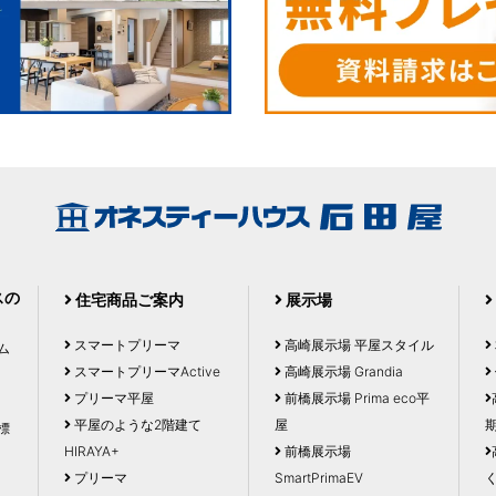
スの
住宅商品ご案内
展示場
スマートプリーマ
高崎展示場 平屋スタイル
ム
スマートプリーマActive
高崎展示場 Grandia
プリーマ平屋
前橋展示場 Prima eco平
平屋のような2階建て
屋
標
HIRAYA+
前橋展示場
プリーマ
SmartPrimaEV
く