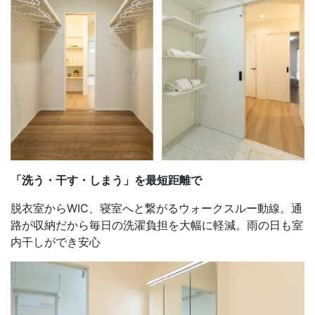
「洗う・干す・しまう」を最短距離で
脱衣室からWIC、寝室へと繋がるウォークスルー動線。通
路が収納だから毎日の洗濯負担を大幅に軽減。雨の日も室
内干しができ安心