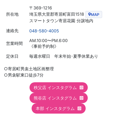
〒369-1216
埼玉県大里郡寄居町富田1518
所在地
MAP
スマートタウン寄居花園 分譲地内
連絡先
048-580-4005
AM.10:00〜PM.6:00
営業時間
《事前予約制》
定休日
毎週水曜日 年末年始･夏季休業あり
○寄居町男衾土地区画整理
○男衾駅東口徒歩7分
秩父店 インスタグラム
熊谷店 インスタグラム
本部 インスタグラム