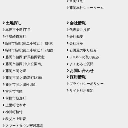
富岡住宅
藤岡本社ショールーム
土地探し
会社情報
本庄市小島1丁目
代表者ご挨拶
伊勢崎市東町
会社概要
高崎市新町(第二小校近く)1期東
会社沿革
高崎市新町(第二小校近く)2期西
石田屋の取り組み
藤岡市藤岡(群馬藤岡駅南)
SDGsへの取り組み
藤岡市藤岡(中央公園南）
よくあるご質問
お問い合わせ
藤岡市岡之郷
採用情報
藤岡市岡之郷(新町駅南)
プライバシーポリシー
藤岡市岡之郷(七曲)
サイト利用規定
富岡市内匠
前橋市朝倉町
上里町七本木
神川町植竹
秩父市上影森
スマートタウン寄居花園