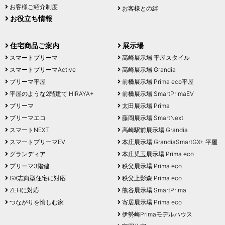
お客様ご紹介制度
お客様との絆
お役立ち情報
住宅商品ご案内
展示場
スマートプリーマ
高崎展示場 平屋スタイル
スマートプリーマActive
高崎展示場 Grandia
プリーマ平屋
前橋展示場 Prima eco平屋
平屋のような2階建て HIRAYA+
前橋展示場 SmartPrimaEV
プリーマ
太田展示場 Prima
プリーマエコ
藤岡展示場 SmartNext
スマートNEXT
高崎駅前展示場 Grandia
スマートプリーマEV
本庄展示場 GrandiaSmartGX+ 平屋
グランディア
本庄児玉展示場 Prima eco
プリーマ3階建
秩父展示場 Prima eco
GX志向型住宅に対応
秩父上影森 Prima eco
ZEHに対応
熊谷展示場 SmartPrima
つながりを愉しむ家
寄居展示場 Prima eco
伊勢崎Primaモデルハウス