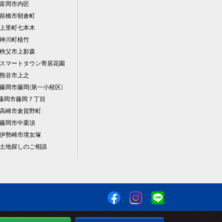
富岡市内匠
前橋市朝倉町
上里町七本木
神川町植竹
秩父市上影森
スマートタウン寄居花園
熊谷市上之
藤岡市藤岡(第一小校区)
藤岡市藤岡７丁目
高崎市倉賀野町
藤岡市中栗須
伊勢崎市境女塚
土地探しのご相談