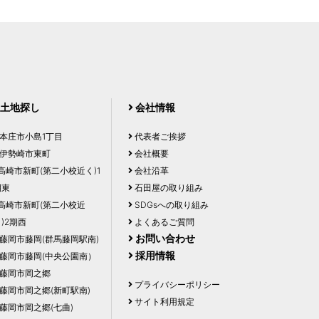
土地探し
会社情報
本庄市小島1丁目
代表者ご挨拶
伊勢崎市東町
会社概要
高崎市新町(第二小校近く)1
会社沿革
期東
石田屋の取り組み
高崎市新町(第二小校近
SDGsへの取り組み
)2期西
よくあるご質問
お問い合わせ
藤岡市藤岡(群馬藤岡駅南)
採用情報
藤岡市藤岡(中央公園南）
藤岡市岡之郷
プライバシーポリシー
藤岡市岡之郷(新町駅南)
サイト利用規定
藤岡市岡之郷(七曲)