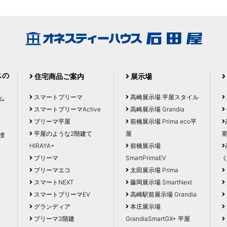
スの
住宅商品ご案内
展示場
スマートプリーマ
高崎展示場 平屋スタイル
ム
スマートプリーマActive
高崎展示場 Grandia
プリーマ平屋
前橋展示場 Prima eco平
平屋のような2階建て
屋
標
HIRAYA+
前橋展示場
プリーマ
SmartPrimaEV
く
プリーマエコ
太田展示場 Prima
スマートNEXT
藤岡展示場 SmartNext
スマートプリーマEV
高崎駅前展示場 Grandia
グランディア
本庄展示場
プリーマ3階建
GrandiaSmartGX+ 平屋