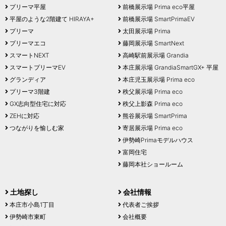
プリーマ平屋
前橋展示場 Prima eco平屋
平屋のような2階建て HIRAYA+
前橋展示場 SmartPrimaEV
プリーマ
太田展示場 Prima
プリーマエコ
藤岡展示場 SmartNext
スマートNEXT
高崎駅前展示場 Grandia
スマートプリーマEV
本庄展示場 GrandiaSmartGX+ 平屋
グランディア
本庄児玉展示場 Prima eco
プリーマ3階建
秩父展示場 Prima eco
GX志向型住宅に対応
秩父上影森 Prima eco
ZEHに対応
熊谷展示場 SmartPrima
つながりを愉しむ家
寄居展示場 Prima eco
伊勢崎Primaモデルハウス
富岡住宅
藤岡本社ショールーム
土地探し
会社情報
本庄市小島1丁目
代表者ご挨拶
伊勢崎市東町
会社概要