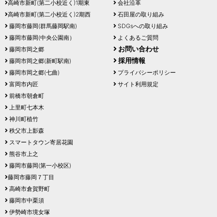
高崎市新町(第二小校近く)1期東
会社沿革
高崎市新町(第二小校近く)2期西
石田屋の取り組み
藤岡市藤岡(群馬藤岡駅南)
SDGsへの取り組み
藤岡市藤岡(中央公園南）
よくあるご質問
お問い合わせ
藤岡市岡之郷
採用情報
藤岡市岡之郷(新町駅南)
藤岡市岡之郷(七曲)
プライバシーポリシー
富岡市内匠
サイト利用規定
前橋市朝倉町
上里町七本木
神川町植竹
秩父市上影森
スマートタウン寄居花園
熊谷市上之
藤岡市藤岡(第一小校区)
藤岡市藤岡７丁目
高崎市倉賀野町
藤岡市中栗須
伊勢崎市境女塚