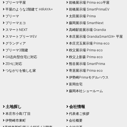
プリーマ平屋
前橋展示場 Prima eco平屋
平屋のような2階建て HIRAYA+
前橋展示場 SmartPrimaEV
プリーマ
太田展示場 Prima
プリーマエコ
藤岡展示場 SmartNext
スマートNEXT
高崎駅前展示場 Grandia
スマートプリーマEV
本庄展示場 GrandiaSmartGX+ 平屋
グランディア
本庄児玉展示場 Prima eco
プリーマ3階建
秩父展示場 Prima eco
GX志向型住宅に対応
秩父上影森 Prima eco
ZEHに対応
熊谷展示場 SmartPrima
つながりを愉しむ家
寄居展示場 Prima eco
伊勢崎Primaモデルハウス
富岡住宅
藤岡本社ショールーム
土地探し
会社情報
本庄市小島1丁目
代表者ご挨拶
伊勢崎市東町
会社概要