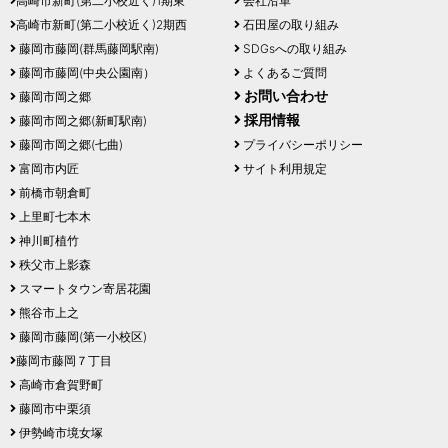
高崎市新町(第二小校近く)1期東
会社沿革
高崎市新町(第二小校近く)2期西
石田屋の取り組み
藤岡市藤岡(群馬藤岡駅南)
SDGsへの取り組み
藤岡市藤岡(中央公園南）
よくあるご質問
お問い合わせ
藤岡市岡之郷
採用情報
藤岡市岡之郷(新町駅南)
藤岡市岡之郷(七曲)
プライバシーポリシー
富岡市内匠
サイト利用規定
前橋市朝倉町
上里町七本木
神川町植竹
秩父市上影森
スマートタウン寄居花園
熊谷市上之
藤岡市藤岡(第一小校区)
藤岡市藤岡７丁目
高崎市倉賀野町
藤岡市中栗須
伊勢崎市境女塚