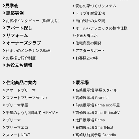
見学会
安心の家づくりシステム
建築実例
トリプル耐震工法
お客様インタビュー（動画あり）
自由設計の大空間
アパート探し
オールパナソニックの標準仕様
リフォーム
快適＆省エネ
オーナーズクラブ
住宅商品の開発
住まいのメンテナンス動画
アフターサポート
お客様ご紹介制度
お客様との絆
お役立ち情報
住宅商品ご案内
展示場
スマートプリーマ
高崎展示場 平屋スタイル
スマートプリーマActive
高崎展示場 Grandia
プリーマ平屋
前橋展示場 Prima eco平屋
平屋のような2階建て HIRAYA+
前橋展示場 SmartPrimaEV
プリーマ
太田展示場 Prima
プリーマエコ
藤岡展示場 SmartNext
スマートNEXT
高崎駅前展示場 Grandia