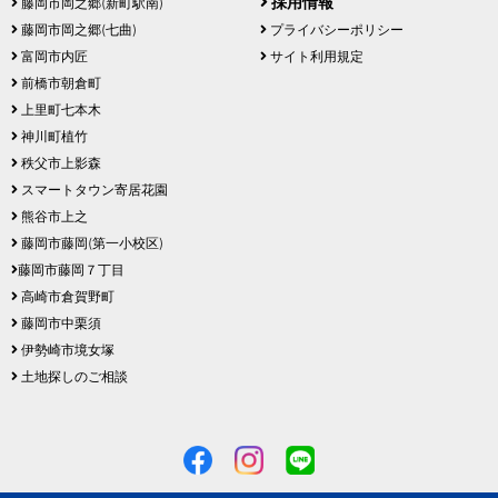
採用情報
藤岡市岡之郷(新町駅南)
藤岡市岡之郷(七曲)
プライバシーポリシー
富岡市内匠
サイト利用規定
前橋市朝倉町
上里町七本木
神川町植竹
秩父市上影森
スマートタウン寄居花園
熊谷市上之
藤岡市藤岡(第一小校区)
藤岡市藤岡７丁目
高崎市倉賀野町
藤岡市中栗須
伊勢崎市境女塚
土地探しのご相談