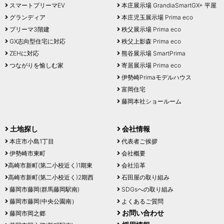
スマートプリーマEV
本庄展示場 GrandiaSmartGX+ 平屋
グランディア
本庄児玉展示場 Prima eco
プリーマ3階建
秩父展示場 Prima eco
GX志向型住宅に対応
秩父上影森 Prima eco
ZEHに対応
熊谷展示場 SmartPrima
つながりを愉しむ家
寄居展示場 Prima eco
伊勢崎Primaモデルハウス
富岡住宅
藤岡本社ショールーム
土地探し
会社情報
本庄市小島1丁目
代表者ご挨拶
伊勢崎市東町
会社概要
高崎市新町(第二小校近く)1期東
会社沿革
高崎市新町(第二小校近く)2期西
石田屋の取り組み
藤岡市藤岡(群馬藤岡駅南)
SDGsへの取り組み
藤岡市藤岡(中央公園南）
よくあるご質問
お問い合わせ
藤岡市岡之郷