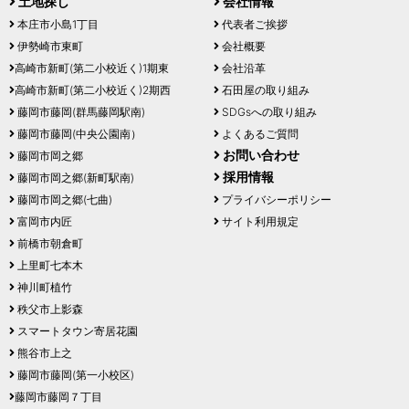
土地探し
会社情報
本庄市小島1丁目
代表者ご挨拶
伊勢崎市東町
会社概要
高崎市新町(第二小校近く)1期東
会社沿革
高崎市新町(第二小校近く)2期西
石田屋の取り組み
藤岡市藤岡(群馬藤岡駅南)
SDGsへの取り組み
藤岡市藤岡(中央公園南）
よくあるご質問
お問い合わせ
藤岡市岡之郷
採用情報
藤岡市岡之郷(新町駅南)
藤岡市岡之郷(七曲)
プライバシーポリシー
富岡市内匠
サイト利用規定
前橋市朝倉町
上里町七本木
神川町植竹
秩父市上影森
スマートタウン寄居花園
熊谷市上之
藤岡市藤岡(第一小校区)
藤岡市藤岡７丁目