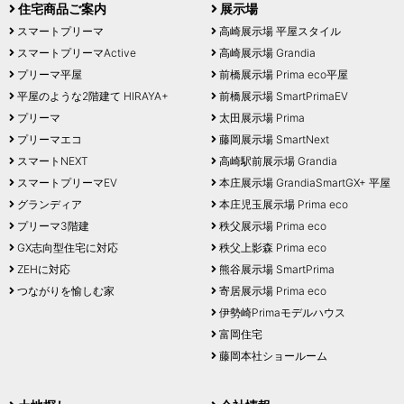
住宅商品ご案内
展示場
スマートプリーマ
高崎展示場 平屋スタイル
スマートプリーマActive
高崎展示場 Grandia
プリーマ平屋
前橋展示場 Prima eco平屋
平屋のような2階建て HIRAYA+
前橋展示場 SmartPrimaEV
プリーマ
太田展示場 Prima
プリーマエコ
藤岡展示場 SmartNext
スマートNEXT
高崎駅前展示場 Grandia
スマートプリーマEV
本庄展示場 GrandiaSmartGX+ 平屋
グランディア
本庄児玉展示場 Prima eco
プリーマ3階建
秩父展示場 Prima eco
GX志向型住宅に対応
秩父上影森 Prima eco
ZEHに対応
熊谷展示場 SmartPrima
つながりを愉しむ家
寄居展示場 Prima eco
伊勢崎Primaモデルハウス
富岡住宅
藤岡本社ショールーム