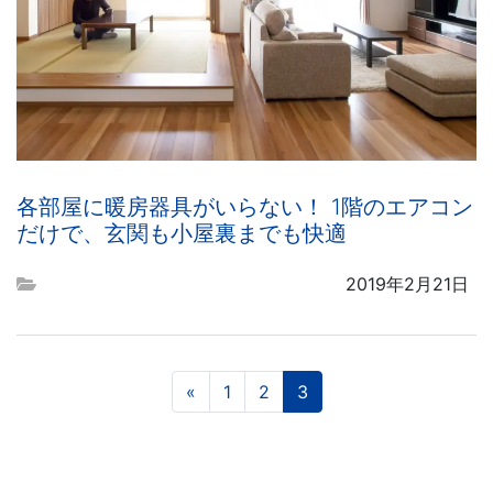
各部屋に暖房器具がいらない！ 1階のエアコン
だけで、玄関も小屋裏までも快適
2019年2月21日
投稿ナビゲーション
«
1
2
3