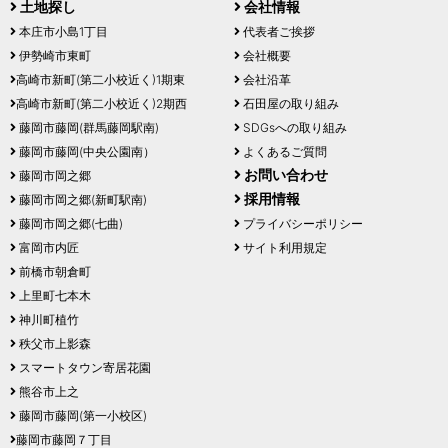
土地探し
会社情報
本庄市小島1丁目
代表者ご挨拶
伊勢崎市東町
会社概要
高崎市新町(第二小校近く)1期東
会社沿革
高崎市新町(第二小校近く)2期西
石田屋の取り組み
藤岡市藤岡(群馬藤岡駅南)
SDGsへの取り組み
藤岡市藤岡(中央公園南）
よくあるご質問
お問い合わせ
藤岡市岡之郷
採用情報
藤岡市岡之郷(新町駅南)
藤岡市岡之郷(七曲)
プライバシーポリシー
富岡市内匠
サイト利用規定
前橋市朝倉町
上里町七本木
神川町植竹
秩父市上影森
スマートタウン寄居花園
熊谷市上之
藤岡市藤岡(第一小校区)
藤岡市藤岡７丁目