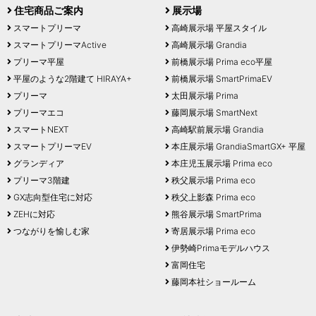
住宅商品ご案内
展示場
スマートプリーマ
高崎展示場 平屋スタイル
スマートプリーマActive
高崎展示場 Grandia
プリーマ平屋
前橋展示場 Prima eco平屋
平屋のような2階建て HIRAYA+
前橋展示場 SmartPrimaEV
プリーマ
太田展示場 Prima
プリーマエコ
藤岡展示場 SmartNext
スマートNEXT
高崎駅前展示場 Grandia
スマートプリーマEV
本庄展示場 GrandiaSmartGX+ 平屋
グランディア
本庄児玉展示場 Prima eco
プリーマ3階建
秩父展示場 Prima eco
GX志向型住宅に対応
秩父上影森 Prima eco
ZEHに対応
熊谷展示場 SmartPrima
つながりを愉しむ家
寄居展示場 Prima eco
伊勢崎Primaモデルハウス
富岡住宅
藤岡本社ショールーム